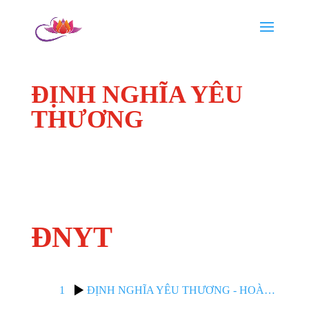
ĐỊNH NGHĨA YÊU
THƯƠNG
ĐNYT
1
ĐỊNH NGHĨA YÊU THƯƠNG - HOÀNG DUNG