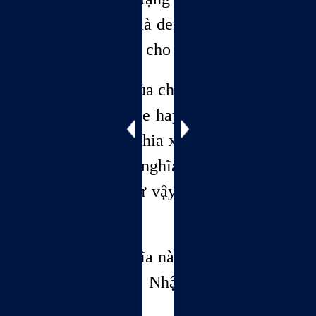
và tình thương là đem hạnh phúc và
an vui hiến tặng cho nhiều người.
A, định nghĩa của chú về tình yêu và
tình thương nghe hay, và hợp lý quá
há, chú có thể chia xẻ lý do, tại sao,
chú lại có định nghĩa về tình yêu và
tình thương như vậy không? Hoàng
Trang hỏi.
Vì hai định nghĩa này được dựa trên
góc độ Cho và Nhận trong tâm lý
của con người.