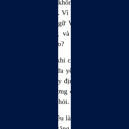
phương Tây lại không có định nghĩa
cho tình thương. Vì vậy, chúng ta sẽ
sử dụng ngôn ngữ Việt để tìm hiểu
về tình thương và tình yêu khác
nhau như thế nào?
Chú ơi, Trước khi chú phân tích về
sự khác biệt giữa yêu thương, cháu
có thắc mắc, vậy định nghĩa về tình
yêu và tình thương của chú như thế
nào? Diệu Hiền hỏi.
Theo tôi, tình yêu là đem hạnh phúc
và an vui hiến tặng cho một người,