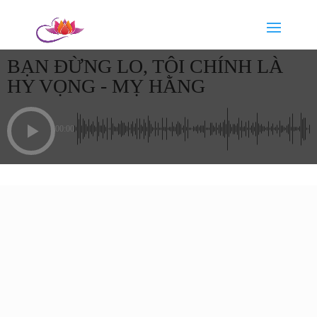
BẠN ĐỪNG LO, TÔI CHÍNH LÀ
HY VỌNG - MỴ HẰNG
00:00