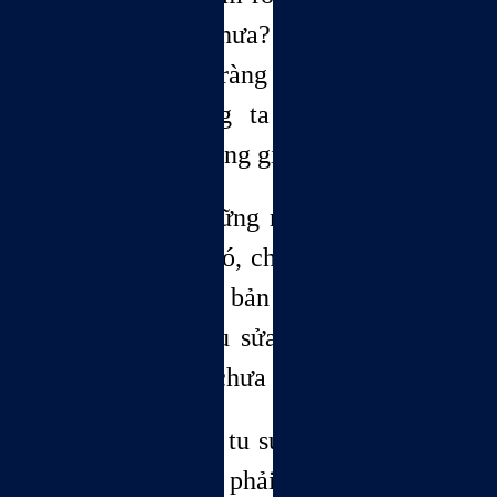
chúng ta học chưa? Nhận thức của
chúng ta đã rõ ràng chưa?, và sự rõ
ràng đó, chúng ta dựa trên tiêu
chuẩn nào để đáng giá.
Đó chính là những nét căn bản của
việc học. Sau đó, chúng ta mới dựa
trên những căn bản đó, để tiếp tục
trau giồi hay tu sửa lại những chỗ
chưa đúng hay chưa chính xác.
Trong qúa trình tu sửa việc học này,
chúng ta không phải chỉ dùng sư tư