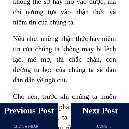
không thể sờ hay mó vào được, mà
chỉ nương tựa vào nhận thức và
niềm tin của chúng ta.
Nếu như, những nhận thức hay niềm
tin của chúng ta không may bị lệch
lạc, mê mờ, thì chắc chắn, con
đường tu học của chúng ta sẽ dần
dần dẫn về ngõ cụt.
Cho nên, trước khi chúng ta muốn
Tu thì chúng ta phải biết rất rõ mục
Previous Post
Next Post
đích của chúng ta học để làm gì.
Chúng ta đã nắm rõ được những gì
CHO VÀ NHẬN
TƯỞNG…