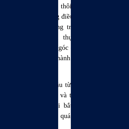
duy không mà thôi, mà chúng ta
phải đem những điều chúng ta đang
tu học ứng dụng trong thực hành.
Chúng ta phải thực hành không
những trên một góc độ, mà chúng ta
còn phải thực hành trên nhiều góc
độ.
Như vậy, bắt đầu từ học đến tu, rồi
từ tu qua hành, và từ hành tiếp tục
tu, rồi từ tu lại bắt đầu học. Qúa
trình này gọi là quá trình tu học và
tu hành.