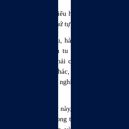
Nếu muốn dễ hiểu hơn thì chúng ta
sẽ đặt lại theo thứ tự
như sau: học, tu, hành, tu, học, v.v.
Trong qúa trình tu hành và tu học
này, chúng ta phải cần đến thêm ba
yếu tố hỗ trợ khác, bao gồm: kiểm
nghiệm, thực nghiệm và chứng
nghiệm.
Thiếu ba yếu tố này, thì chúng ta sẽ
dễ phiêu lưu trong thế giới của suy