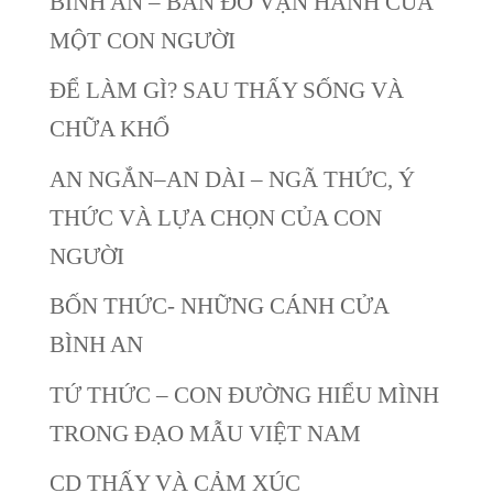
BÌNH AN – BẢN ĐỒ VẬN HÀNH CỦA
MỘT CON NGƯỜI
ĐỂ LÀM GÌ? SAU THẤY SỐNG VÀ
CHỮA KHỔ
AN NGẮN–AN DÀI – NGÃ THỨC, Ý
THỨC VÀ LỰA CHỌN CỦA CON
NGƯỜI
BỐN THỨC- NHỮNG CÁNH CỬA
BÌNH AN
TỨ THỨC – CON ĐƯỜNG HIỂU MÌNH
TRONG ĐẠO MẪU VIỆT NAM
CD THẤY VÀ CẢM XÚC