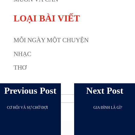
LOẠI BÀI VIẾT
MỖI NGÀY MỘT CHUYỆN
NHẠC
THƠ
Archives
Previous Post
Next Post
CƠ HỘI VÀ SỰ CHỜ ĐỢI
GIA ĐÌNH LÀ GÌ?