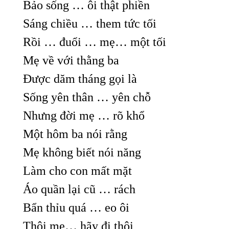
Bảo sống … ôi thật phiền
Sáng chiều … them tức tối
Rồi … đuổi … mẹ… một tối
Mẹ về với thằng ba
Được dăm tháng gọi là
Sống yên thân … yên chỗ
Nhưng đời mẹ … rõ khổ
Một hôm ba nói rằng
Mẹ không biết nói năng
Làm cho con mất mặt
Áo quần lại cũ … rách
Bẩn thỉu quá … eo ôi
Thôi mẹ… hãy đi thôi