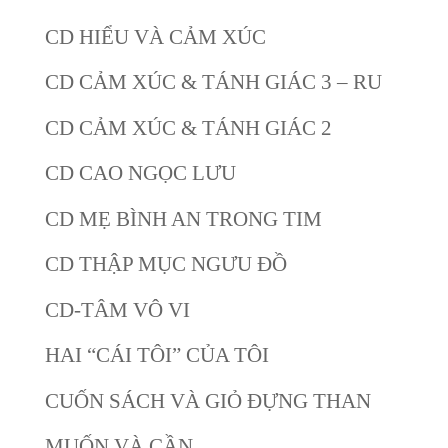
CD HIỂU VÀ CẢM XÚC
CD CẢM XÚC & TÁNH GIÁC 3 – RU
CD CẢM XÚC & TÁNH GIÁC 2
CD CAO NGỌC LƯU
CD MẸ BÌNH AN TRONG TIM
CD THẬP MỤC NGƯU ĐỒ
CD-TÂM VÔ VI
HAI “CÁI TÔI” CỦA TÔI
CUỐN SÁCH VÀ GIỎ ĐỰNG THAN
MUỐN VÀ CẦN