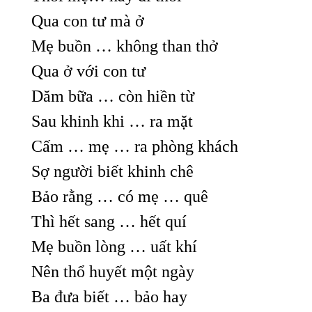
Qua con tư mà ở
Mẹ buồn … không than thở
Qua ở với con tư
Dăm bữa … còn hiền từ
Sau khinh khi … ra mặt
Cấm … mẹ … ra phòng khách
Sợ người biết khinh chê
Bảo rằng … có mẹ … quê
Thì hết sang … hết quí
Mẹ buồn lòng … uất khí
Nên thổ huyết một ngày
Ba đưa biết … bảo hay